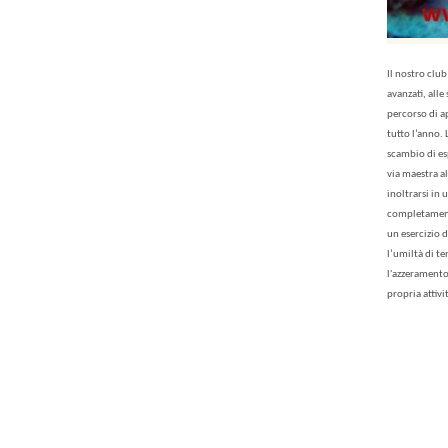
Il nostro clu
avanzati, alle
percorso di a
tutto l’anno.
scambio di es
via maestra a
inoltrarsi in
completamente 
un esercizio 
l’umiltà di t
l'azzeramento 
propria attiv