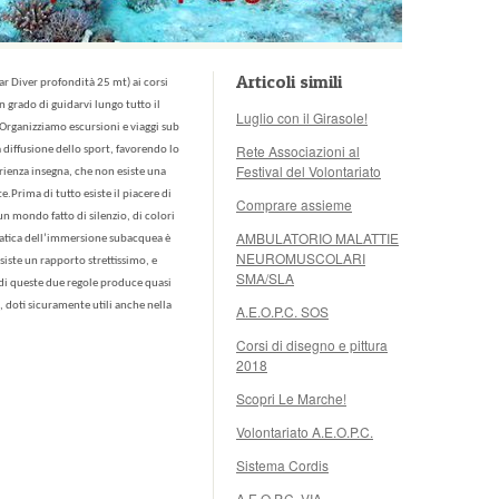
Articoli simili
ar Diver profondità 25 mt) ai corsi
in grado di guidarvi lungo tutto il
Luglio con il Girasole!
 Organizziamo escursioni e viaggi sub
Rete Associazioni al
 diffusione dello sport, favorendo lo
Festival del Volontariato
ienza insegna, che non esiste una
te.
Prima di tutto esiste il piacere di
Comprare assieme
 mondo fatto di silenzio, di colori
AMBULATORIO MALATTIE
ratica dell’immersione subacquea è
NEUROMUSCOLARI
siste un rapporto strettissimo, e
SMA/SLA
 di queste due regole produce quasi
 doti sicuramente utili anche nella
A.E.O.P.C. SOS
Corsi di disegno e pittura
2018
Scopri Le Marche!
Volontariato A.E.O.P.C.
Sistema Cordis
A.E.O.P.C. VIA