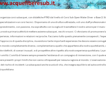
b organizza corsi subacquei, con didattiche PTRD dal livello di Corsi Sub Open Water Diver o Base (1 St
 specializzazioni e ai corsi tecnici. Disponiamo di una struttura attrezzata, e di uno staff professionale 
pprendimento, con passione, ma soprattutto con la voglia di trasmettere il nostro amore per il mare.
La nostra primaria attività è mettere assieme subacquei, vecchi e nuovi. Ci sforziamo di promuovere la
perienze, informazioni e relazioni reciproche.
Facciamo tutto questo pienamente consapevoli, l’esper
ll’approccio di questa disciplina, ma esistono tante importanti esperienze che devono essere coniuga
 un mondo completamente diverso, complementare a quello che appartiene alla nostra quotidianità, un
ridefiniti, di scenari inusuali, e di prospettive altre rispetto alla nostra esperienza quotidiana.
La p
di umiltà: L’umiltà di tenere sempre presente l’esistenza di un compagno di immersione, con il quale e
enere presenti i propri limiti che non vanno oltrepassati per nessuna ragione al mondo. L'osservazione
del rischio di incidenti.
La subacquea è anche scuola di vita, che insegna equilibrio ed autocontrollo,
ità quotidiana.