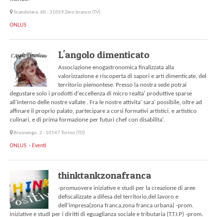
Scandolara, 60 - 31059 Zero branco (TV)
ONLUS
L'angolo dimenticato
Associazione enogastronomica finalizzata alla
valorizzazione e riscoperta di sapori e arti dimenticate, del
territorio piemontese. Presso la nostra sede potrai
degustare solo i prodotti d'eccellenza di micro realta' produttive sparse
all'interno delle nostre vallate . Fra le nostre attivita' sara' possibile, oltre ad
affinare il proprio palato, partecipare a corsi formativi artistici, e artistico
culinari, e di prima formazione per futuri chef con disabilita'.
Brusnengo, 2 - 10147 Torino (TO)
ONLUS
Eventi
thinktankzonafranca
-promuovere iniziative e studi per la creazione di aree
defiscalizzate a difesa del territorio,del lavoro e
dell'impresa(zona franca,zona franca urbana) -prom.
iniziative e studi per i diritti di eguaglianza sociale e tributaria (T.T.I.P) -prom.