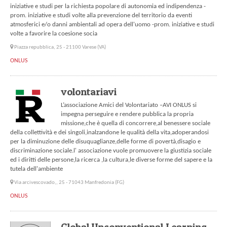
iniziative e studi per la richiesta popolare di autonomia ed indipendenza -
prom. iniziative e studi volte alla prevenzione del territorio da eventi
atmosferici e/o danni ambientali ad opera dell'uomo -prom. iniziative e studi
volte a favorire la coesione socia
Piazza repubblica, 25 - 21100 Varese (VA)
ONLUS
volontariavi
L’associazione Amici del Volontariato –AVI ONLUS si
impegna perseguire e rendere pubblica la propria
missione,che è quella di concorrere,al benessere sociale
della collettività e dei singoli,inalzandone le qualità della vita,adoperandosi
per la diminuzione delle disuquaglianze,delle forme di povertà,disagio e
discriminazione sociale.l' associazione vuole promuovere la giustizia sociale
ed i diritti delle persone,la ricerca ,la cultura,le diverse forme del sapere e la
tutela dell'ambiente
Via arcivescovado,, 25 - 71043 Manfredonia (FG)
ONLUS
Global Unconventional Learning