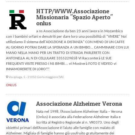
HTTP/WWW.Associazione
Missionaria "Spazio Aperto"
onlus
a ns Associazione da ben 23 anni lavora in Mozambico
con i bambini orfani e denutriti per dare loro una possibilità di "VIVERE" Noi
utilizziamo il sistema dell'ADOZIONE A DISTANZA" CON MENO DI UN CAFFE
AL GIORNO POTRAI DARE LA SPERANZA A UN BIMBO... CAMMINARE CON LUI
MANO NELLA MANO PER UN TRATTO DI STRADA PARLERETE CON
ANTONELLA AL N DI CELLULARE 3355229658 VI Racconterà LE SUE
FREQUENTI VISITE PRESSO I NS BIMBI.... vI Mostrerà FOTO E VIDFEO vI
INNAMORERETE DI LORO!!!
Via spluga, 5 - 21050 Gorla maggiore (VA)
ONLUS
Associazione Alzheimer Verona
Nata nel 1998, l’Associazione Alzheimer Italia – Verona
(Onlus) è associata alla Federazione Alzheimer Italia e
iscritta al Registro Regionale al n. VR0373. Uno degli
obiettivi primari dell’Associazione è l’aiuto alle famiglie con malato di
Alzheimer. Migliaia di famiglie hanno già usufruito gratuitamente dei