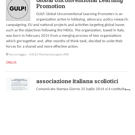
Promotion
GULP, Global Unconventional Learning Promoters is an
organization active in lobbying, advocacy, policy research,
campaigning, EU and national projects and activities targeting global issues
such as the objectives following the MDGs. The organization, based in Italy,
was born in February 2015 from a merging process of two organizations
which got together and, after months of think-tank, decided to unite their
forces for a shared and more effective action.
Via correggio, - 43022 Montechiarugolo (PR)
ONLUS
associazione italiana scoliotici
Comunicato Stampa Giorno 25 luglio 2014 si è costituita
in Siracusa L’ ASSOCIAZIONE ITALIANA SCOLIOTICI che ha
tra i suoi componenti, soci volontari sparsi su tutto il
territorio nazionale. L’ A. I. S attraverso il lavoro del suo Presidente : Maria
Vernali residente in Siracusa; del suo vicepresidente : Franco Scali, residente
in Genova ed della sua segretaria: Simona Pronesti residente in Roma; nasce
su piattaforma virtuale e si estende poi alla quotidianità del reale.
Enna , 39 - 96100 Siracusa (SR)