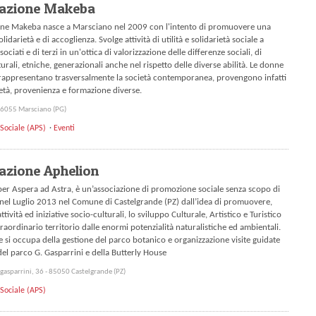
iazione Makeba
ione Makeba nasce a Marsciano nel 2009 con l'intento di promuovere una
olidarietà e di accoglienza. Svolge attività di utilità e solidarietà sociale a
sociati e di terzi in un'ottica di valorizzazione delle differenze sociali, di
urali, etniche, generazionali anche nel rispetto delle diverse abilità. Le donne
rappresentano trasversalmente la società contemporanea, provengono infatti
 età, provenienza e formazione diverse.
 06055 Marsciano (PG)
Sociale (APS)
Eventi
azione Aphelion
r Aspera ad Astra, è un’associazione di promozione sociale senza scopo di
 nel Luglio 2013 nel Comune di Castelgrande (PZ) dall’idea di promuovere,
ttività ed iniziative socio-culturali, lo sviluppo Culturale, Artistico e Turistico
traordinario territorio dalle enormi potenzialità naturalistiche ed ambientali.
 si occupa della gestione del parco botanico e organizzazione visite guidate
 del parco G. Gasparrini e della Butterly House
 gasparrini, 36 - 85050 Castelgrande (PZ)
Sociale (APS)