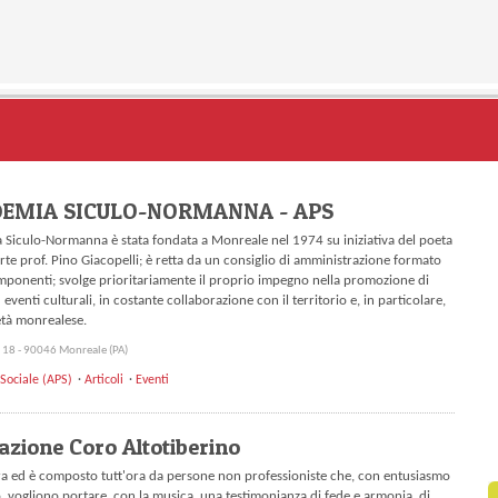
EMIA SICULO-NORMANNA - APS
 Siculo-Normanna è stata fondata a Monreale nel 1974 su iniziativa del poeta
’arte prof. Pino Giacopelli; è retta da un consiglio di amministrazione formato
mponenti; svolge prioritariamente il proprio impegno nella promozione di
d eventi culturali, in costante collaborazione con il territorio e, in particolare,
età monrealese.
, 18 - 90046 Monreale (PA)
Sociale (APS)
Articoli
Eventi
azione Coro Altotiberino
ra ed è composto tutt'ora da persone non professioniste che, con entusiasmo
 vogliono portare, con la musica, una testimonianza di fede e armonia, di