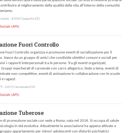
i della democrazia e della partecipazione sociale. La nostra missione primaria
contribuire al miglioramento della qualità della vita all’interno della comunità
teniamo.
 natale, - 81020 Casapulla (CE)
Sociale (APS)
azione Fuori Controllo
one Fuori Controllo organizza e promuove eventi di socializzazione per il
o. Nasce da un gruppo di amici che condivide obiettivi comuni e sociali per
vi i rapporti interpersonali tra le persone. Tra gli eventi organizzati,
 Gruppi mascherati di carnevale con carro allegorico, feste a tema, eventi di
minate non competitive, eventi di animazione in collaborazione con le scuole
 e ragazzi.
 79 - 22072 Cermenate (CO)
Sociale (APS)
azione Tuberose
e di promozione sociale con sede a Roma, nata nel 2016. Si occupa di salute
sicologia in età evolutiva. Attualmente la associazione ha appena attivato e
 gruppo appartamento per minori adolescenti con disturbi psichiatrici