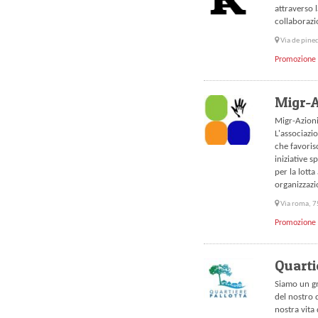
attraverso l
collaborazi
Via de pine
Promozione 
Migr-A
Migr-Azioni 
L'associazio
che favorisc
iniziative 
per la lotta
organizzazi
Via roma, 7
Promozione 
Quarti
Siamo un gr
del nostro 
nostra vita 