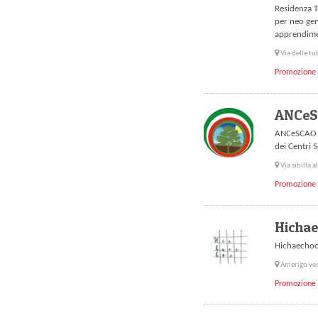
Residenza T
per neo geni
apprendime
Via delle t
Promozione 
ANCeS
ANCeSCAO "
dei Centri S
Via sibilla 
Promozione 
Hicha
Hichaechoca
Amerigo ves
Promozione 