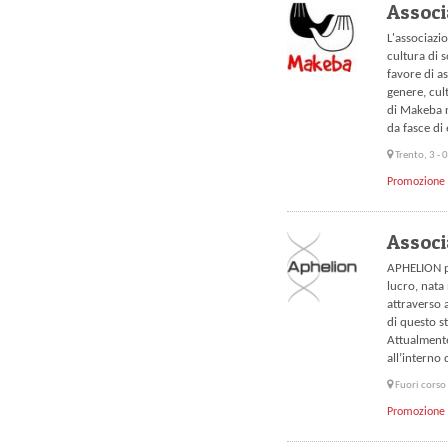
Assoc
L'associaz
cultura di s
favore di as
genere, cult
di Makeba 
da fasce di
Trento, 3 -
Promozione 
Associ
APHELION pe
lucro, nata
attraverso a
di questo s
Attualmente
all’interno
Fuori corso
Promozione 