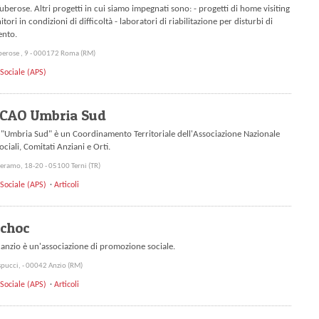
uberose. Altri progetti in cui siamo impegnati sono: - progetti di home visiting
tori in condizioni di difficoltà - laboratori di riabilitazione per disturbi di
nto.
uberose , 9 - 000172 Roma (RM)
Sociale (APS)
CAO Umbria Sud
Umbria Sud" è un Coordinamento Territoriale dell'Associazione Nazionale
ociali, Comitati Anziani e Orti.
aleramo, 18-20 - 05100 Terni (TR)
Sociale (APS)
Articoli
echoc
nzio è un'associazione di promozione sociale.
pucci, - 00042 Anzio (RM)
Sociale (APS)
Articoli