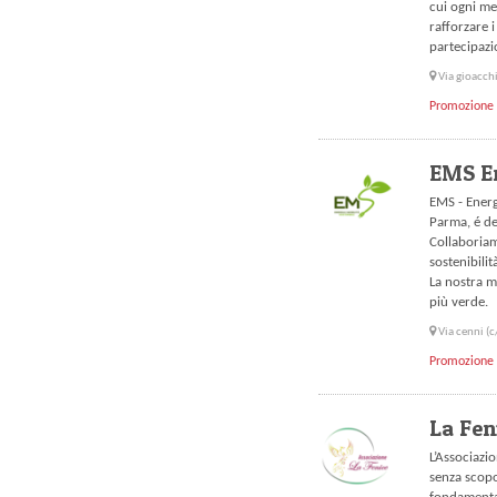
cui ogni me
rafforzare i
partecipazio
Via gioacchi
Promozione 
EMS En
EMS - Energ
Parma, é de
Collaboriam
sostenibili
La nostra m
più verde.
Via cenni (c
Promozione 
La Fen
L’Associazi
senza scopo 