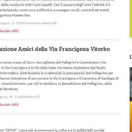
ella musica in tutti i suoi aspetti. Con il passare degli anni l'attività si è
artecipando come coro polifonico a rassegne corali, concerti ed eventi
ganizza Masterclass
prigioni,, 3 - 52036 Pieve santo stefano (AR)
Sociale (APS)
azione Amici della Via Francigena Viterbo
L
e senza scopo di lucro. Accoglienza dei Pellegrini e Camminatori che
la Via Francigena e le Vie della Fede. Forniamo Assistenza Spirituale,
 Informativa. Distribuiamo le Credenziali (o passaporto) del Pellegrino per
hanno intenzione di percorrere la Via Francigena e il Cammino di Santiago di
 Amministriamo, per chi lo desidera, la Benedizione del Pellegrino, della
del Bordone.
egrino, 49 - 01100 Viterbo (VT)
Sociale (APS)
one "GETUP" nasce per promuovere la cultura e la solidarietà sociale