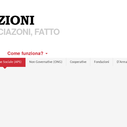
IAZONI, FATTO
Come funziona?
e Sociale (APS)
Non Governative (ONG)
Cooperative
Fondazioni
D'Arm