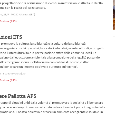
a progettazione e la realizzazione di eventi, manifestazioni e attività in stretta
one con le realtà del Terzo Settore.
do, 28/P - 70022 Altamura (BA)
Sociale (APS)
zioni ETS
promuove la cultura, la solidarietà e la cultura della solidarietà.
ne organizza nuclei operativi, laboratori educativi, eventi culturali, e progetti
ono l'interculturalità e la partecipazione attiva delle comunità locali. Le
spaziano dall'educazione ambientale alla promozione della legalità passando
 alle emergenze sociali. Collaboriamo con enti locali, scuole, e altre
oni per creare un impatto positivo e duraturo sui territori.
5 - 81030 Teverola (CE)
Sociale (APS)
ere Pallotta APS
uppo di cittadini uniti dalla volontà di promuovere la socialità e il benessere
quartiere, un luogo immerso nella natura dove il verde è parte integrante della
quotidiana. Il nostro obiettivo è creare un ambiente accogliente e solidale, in