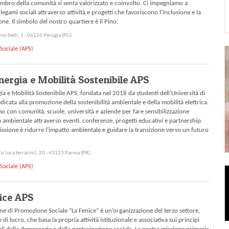
mbro della comunità si senta valorizzato e coinvolto. Ci impegniamo a
 legami sociali attraverso attività e progetti che favoriscono l'inclusione e la
ne. Il simbolo del nostro quartiere è il Pino.
no belli, 1 - 06126 Perugia (PG)
Sociale (APS)
ergia e Mobilità Sostenibile APS
ia e Mobilità Sostenibile APS, fondata nel 2018 da studenti dell’Università di
dicata alla promozione della sostenibilità ambientale e della mobilità elettrica.
o con comunità, scuole, università e aziende per fare sensibilizzazione
tà ambientale attraverso eventi, conferenze, progetti educativi e partnership.
issione è ridurre l’impatto ambientale e guidare la transizione verso un futuro
/o luca ferrarini), 20 - 43123 Parma (PR)
Sociale (APS)
ice APS
one di Promozione Sociale “La Fenice” è un’organizzazione del terzo settore,
di lucro, che basa la propria attività istituzionale e associativa sui principi