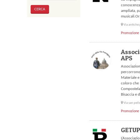
conoscenza d
ampliata, p
musicali.Or
Via antiche 
Promozione 
Associ
APS
Associazion
percorrono 
Materiale e
coloro che 
Compostela.
Bisaccia e 
Via san pell
Promozione 
GETUP
L’Associazi