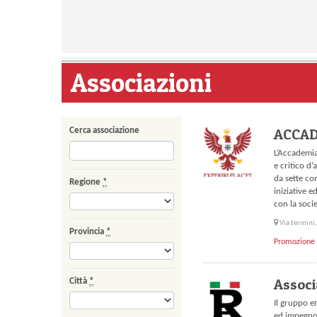
Associazioni
ACCAD
Cerca associazione
L’Accademia
e critico d
da sette co
Regione
*
iniziative e
con la soci
Via termini
Provincia
*
Promozione 
Associ
Città
*
Il gruppo e
ed impegno,