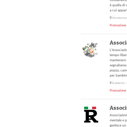
fondamental
è quella di 
a cui appar
Via vescovo
Promozione 
Associ
L'Associazi
tempo liber
mantenere vi
segnaliamo:
piazza, cam
per bambini
Scalabrini,
Promozione 
Associ
Associazion
mentale e p
gestisce un