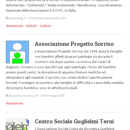
tutte le sue caratteristiche e forme. Protezione Animali / Protezione Civile /
Volontariato / Solidarietà / Tutela Ambientale / Beneficenza. Coordinamento
Nazionale delle Associazioni A.E.O.P.C. in Italia.
Via baraing, 4 - 11026 Pont saint martin (AO)
Volontariato
Articoli
Gallerie
Associazione Progetto Sorriso
L'Associazione Progetto Sorriso dal 1996 aiuta le famiglie
con bambini affetti da gravi patologie sia durante il
ricovero che dopo questo. La ricerca dei Centri di
diagnosi, ricovero e cura specifici per ogni patologia, l'invio dei bambini
presso questi centri, la donazione di apparecchiature mediche ed
attrezzature agli ospedali, il servizio con clown-dottori specificamente
formati, il sostegno economico alle famiglie in difficoltà a causa della malattia
del proprio bambino, sono le attività principali.
Via molino di sopra, 24 - 37054 Nogara (VR)
Volontariato
Centro Sociale Guglielmi Terni
L'Associazione Sociale Culturale Ricreativa Guglielmi