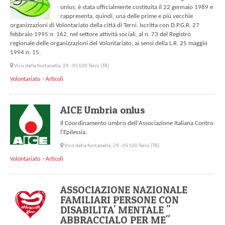
onlus, è stata ufficialmente costituita il 22 gennaio 1989 e
rappresenta, quindi, una delle prime e più vecchie
organizzazioni di Volontariato della città di Terni. Iscritta con D.P.G.R. 27
febbraio 1995 n. 162, nel settore attività sociali, al n. 73 del Registro
regionale delle organizzazioni del Volontariato, ai sensi della L.R. 25 maggio
1994 n. 15.
Vico della fontanella, 29 - 05100 Terni (TR)
Volontariato
Articoli
AICE Umbria onlus
Il Coordinamento umbro dell'Associazione Italiana Contro
l'Epilessia.
Vico della fontanella, 29 - 05100 Terni (TR)
Volontariato
Articoli
ASSOCIAZIONE NAZIONALE
FAMILIARI PERSONE CON
DISABILITA' MENTALE "
ABBRACCIALO PER ME"