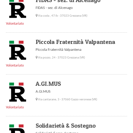
FIDAS - sez. di Alcenago
Via coda , 47/b - 37023 Grezzana (VR)
Volontariato
Piccola Fraternità Valpantena
Piccola Fraternità Valpantena
Via pozzo, 24 - 37023 Grezzana (VR)
Volontariato
A.GI.MUS
A.GI.MUS
Via cantarane, 3 - 37060 Gazzo veronese (VR)
Volontariato
Solidarietà & Sostegno